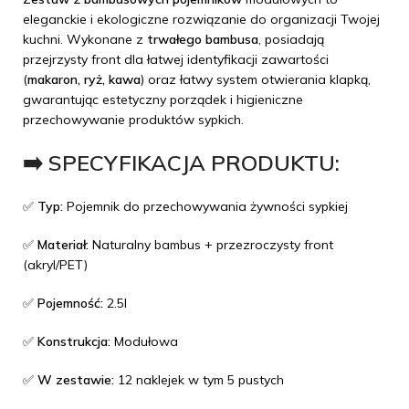
eleganckie i ekologiczne rozwiązanie do organizacji Twojej
kuchni. Wykonane z
trwałego bambusa
, posiadają
przejrzysty front dla łatwej identyfikacji zawartości
(
makaron, ryż, kawa
) oraz łatwy system otwierania klapką,
gwarantując estetyczny porządek i higieniczne
przechowywanie produktów sypkich.
➡️ SPECYFIKACJA PRODUKTU:
✅
Typ:
Pojemnik do przechowywania żywności sypkiej
✅
Materiał:
Naturalny bambus + przezroczysty front
(akryl/PET)
✅
Pojemność:
2.5l
✅
Konstrukcja:
Modułowa
✅
W zestawie:
12 naklejek w tym 5 pustych