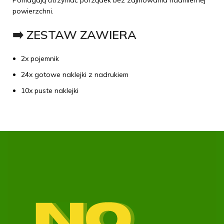
Pomagają utrzymać porządek bez zajmowania nadmiernej
powierzchni.
➡️ ZESTAW ZAWIERA
2x pojemnik
24x gotowe naklejki z nadrukiem
10x puste naklejki