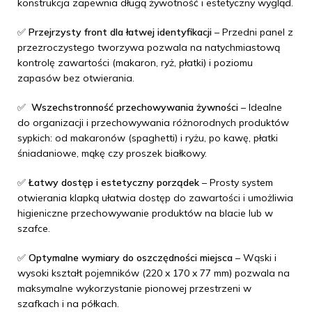
konstrukcja zapewnia długą żywotność i estetyczny wygląd.
✅
Przejrzysty front dla łatwej identyfikacji
– Przedni panel z
przezroczystego tworzywa pozwala na natychmiastową
kontrolę zawartości (makaron, ryż, płatki) i poziomu
zapasów bez otwierania.
✅
Wszechstronność przechowywania żywności
– Idealne
do organizacji i przechowywania różnorodnych produktów
sypkich: od makaronów (spaghetti) i ryżu, po kawę, płatki
śniadaniowe, mąkę czy proszek białkowy.
✅
Łatwy dostęp i estetyczny porządek
– Prosty system
otwierania klapką ułatwia dostęp do zawartości i umożliwia
higieniczne przechowywanie produktów na blacie lub w
szafce.
✅
Optymalne wymiary do oszczędności miejsca
– Wąski i
wysoki kształt pojemników (220 x 170 x 77 mm) pozwala na
maksymalne wykorzystanie pionowej przestrzeni w
szafkach i na półkach.