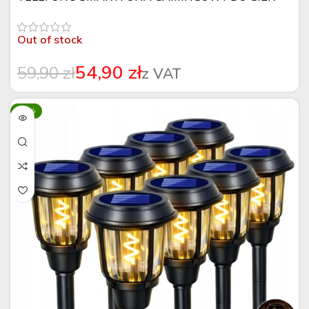
Out of stock
54,90
zł
59,90
zł
-16%