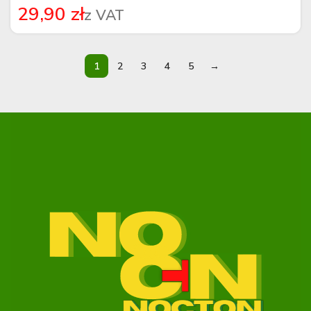
zł
1
2
3
4
5
→